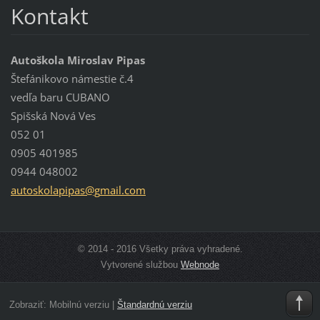
Kontakt
Autoškola Miroslav Pipas
Štefánikovo námestie č.4
vedľa baru CUBANO
Spišská Nová Ves
052 01
0905 401985
0944 048002
autoskol
apipas@g
mail.com
© 2014 - 2016 Všetky práva vyhradené.
Vytvorené službou
Webnode
Zobraziť:
Mobilnú verziu
|
Štandardnú verziu