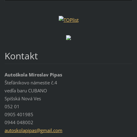
Kontakt
Autoškola Miroslav Pipas
Štefánikovo námestie č.4
vedľa baru CUBANO
Spišská Nová Ves
052 01
0905 401985
0944 048002
autoskol
apipas@g
mail.com